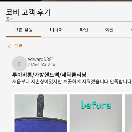
코비 고객 후기
공개
그룹 활동
미디어
파일
회원
뒤로
edward9881
2026년 5월 21일
edward9881
루이비통/가방핸드백/세탁클리닝
처음부터 저손상이였지만 깨끗하게 지워졌습니다 만족합니다~