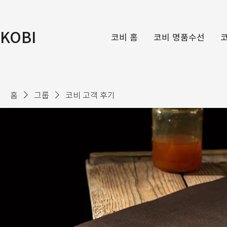
KOBI
코비 홈
코비 명품수선
홈
그룹
코비 고객 후기