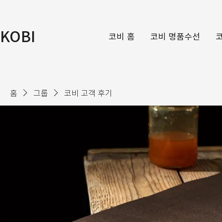
KOBI
코비 홈
코비 명품수선
홈
그룹
코비 고객 후기