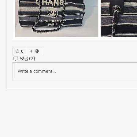
0
댓글 0개
Write a comment...