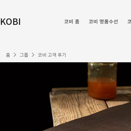
KOBI
코비 홈
코비 명품수선
홈
그룹
코비 고객 후기