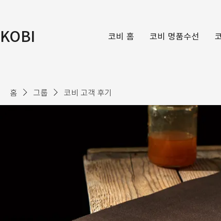
KOBI
코비 홈
코비 명품수선
홈
그룹
코비 고객 후기