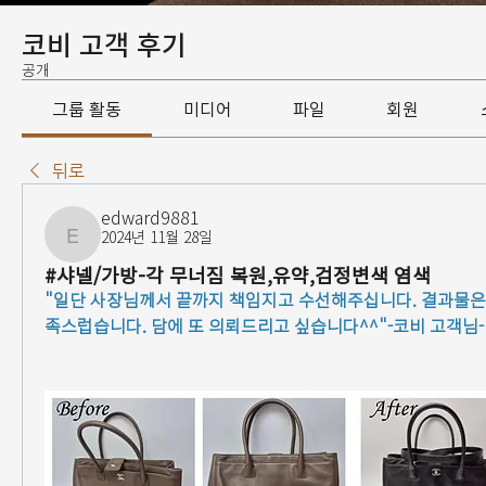
코비 고객 후기
공개
그룹 활동
미디어
파일
회원
뒤로
edward9881
2024년 11월 28일
edward9881
#샤넬/가방-각 무너짐 복원,유약,검정변색 염색
"일단 사장님께서 끝까지 책임지고 수선해주십니다. 결과물은 
족스럽습니다. 담에 또 의뢰드리고 싶습니다^^"-코비 고객님-