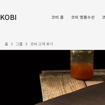
KOBI
코비 홈
코비 명품수선
홈
그룹
코비 고객 후기