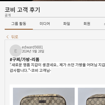
코비 고객 후기
공개
그룹 활동
미디어
파일
회원
뒤로
edward9881
2024년 9월 28일
edward9881
#구찌/가방-리폼
"
새로운 명품 지갑이 생겼네요.. 제가 쓰던 가방을 어머님 지
감사합니다."-코비 고객님-