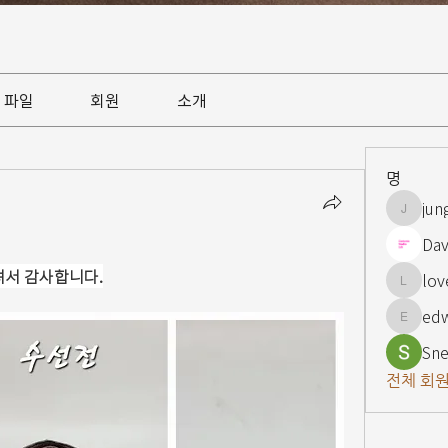
파일
회원
소개
명
jun
jungsnn
Dav
셔서 감사합니다.
lov
lovelypi
ed
edward
Sne
전체 회원