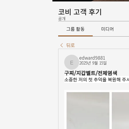
코비 고객 후기
공개
그룹 활동
미디어
뒤로
edward9881
2025년 9월 15일
edward9881
구찌/지갑벨트/전체염색
소중한 저의 첫 추억을 복원해 주