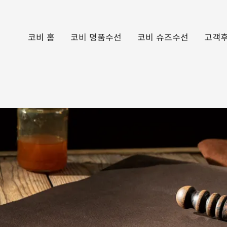
코비 홈
코비 명품수선
코비 슈즈수선
고객