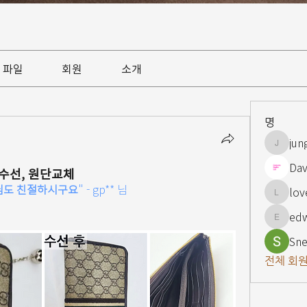
파일
회원
소개
명
jun
jungsnn
Dav
수선, 원단교체
님도 친절하시구요
" - 
gp** 
님
lov
lovelypi
ed
edward
Sne
전체 회원