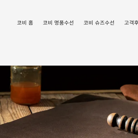
코비 홈
코비 명품수선
코비 슈즈수선
고객