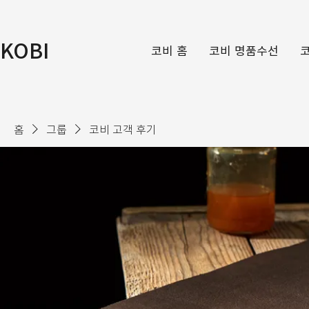
KOBI
코비 홈
코비 명품수선
홈
그룹
코비 고객 후기