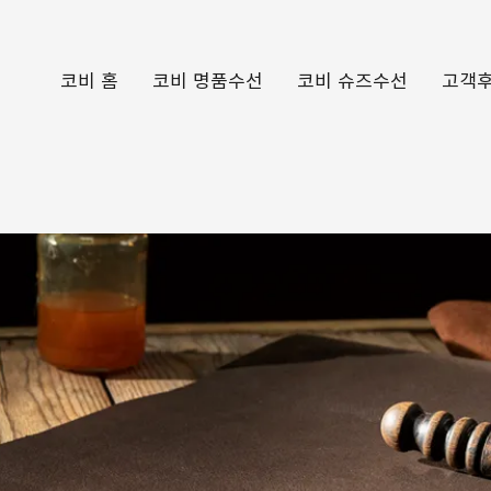
코비 홈
코비 명품수선
코비 슈즈수선
고객