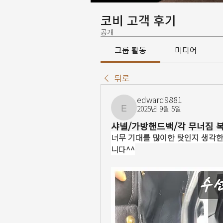
코비 고객 후기
공개
그룹 활동
미디어
뒤로
edward9881
2025년 9월 5일
edward9881
샤넬/가방핸드백/각 무너짐 
너무 기대를 많이한 탓인지 생각
니다^^