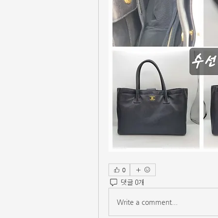
0
댓글 0개
Write a comment...