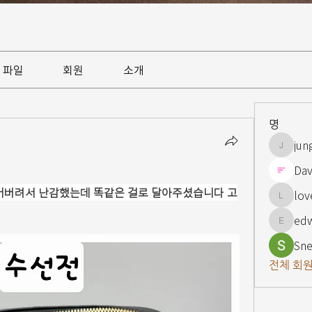
파일
회원
소개
명
jun
jungsnn
Dav
잃어버려서 난감했는데 똑같은 걸로 달아주셨습니다 고
lov
lovelypi
ed
edward
Sne
전체 회원