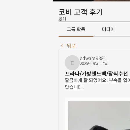
코비 고객 후기
공개
그룹 활동
미디어
뒤로
edward9881
2025년 9월 17일
edward9881
프라다/가방핸드백/장식수선
깔끔하게 잘 되었어요! 부속을 
맙습니다!