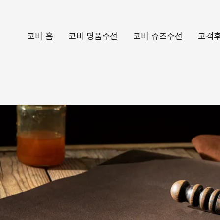
코비 홈
코비 명품수선
코비 슈즈수선
고객