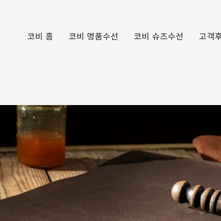
코비 홈
코비 명품수선
코비 슈즈수선
고객