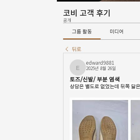
코비 고객 후기
공개
그룹 활동
미디어
뒤로
edward9881
2025년 8월 26일
edward9881
토즈/신발/ 부분 염색
상담은 별도로 없었는데 뒤쪽 닳