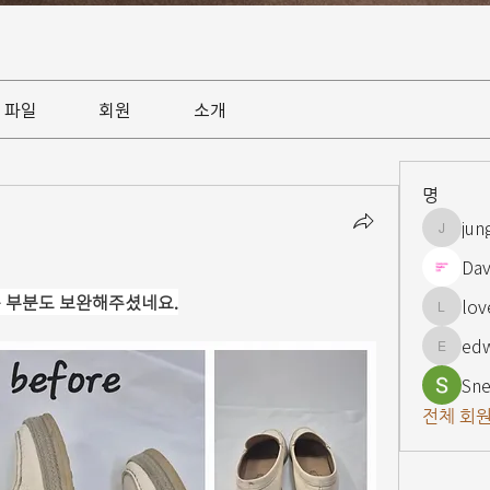
파일
회원
소개
명
jun
jungsnn
Dav
은 부분도 보완해주셨네요.
lov
lovelypi
ed
edward
Sne
전체 회원