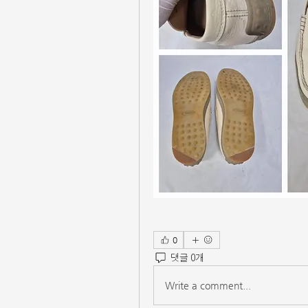
0
댓글 0개
Write a comment...