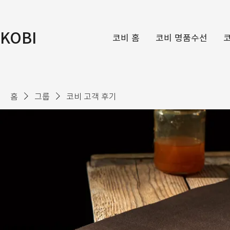
KOBI
코비 홈
코비 명품수선
홈
그룹
코비 고객 후기