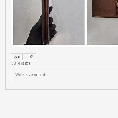
0
댓글 0개
Write a comment...