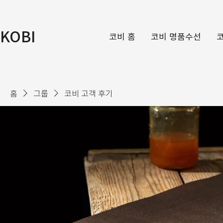
KOBI
코비 홈
코비 명품수선
홈
그룹
코비 고객 후기