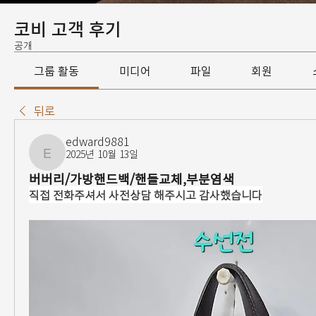
코비 고객 후기
공개
그룹 활동
미디어
파일
회원
뒤로
edward9881
2025년 10월 13일
edward9881
버버리/가방핸드백/핸들교체,부분염색
직접 전화주셔서 사전상담 해주시고 감사했습니다