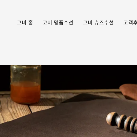
코비 홈
코비 명품수선
코비 슈즈수선
고객