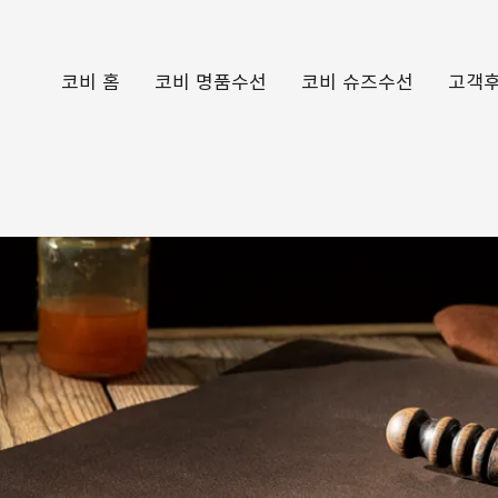
코비 홈
코비 명품수선
코비 슈즈수선
고객