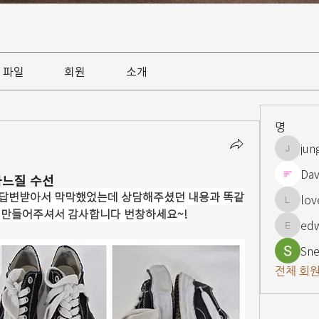
파일
회원
소개
명
jun
jungsnn
Dav
바느질 수선
답변받아서 막막했었는데 상담해주셨던 내용과 똑같
lov
lovelypi
 만들어주셔서 감사합니다 번창하세요~!
ed
edward
Sne
전체 회원