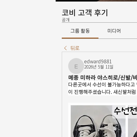
코비 고객 후기
공개
그룹 활동
미디어
뒤로
edward9881
2026년 5월 11일
edward9881
메종 미하라 야스히로/신발/
다른곳에서 수선이 불가능하다고 
이 진행해주셨습니다. 새신발처럼