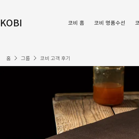
KOBI
코비 홈
코비 명품수선
홈
그룹
코비 고객 후기