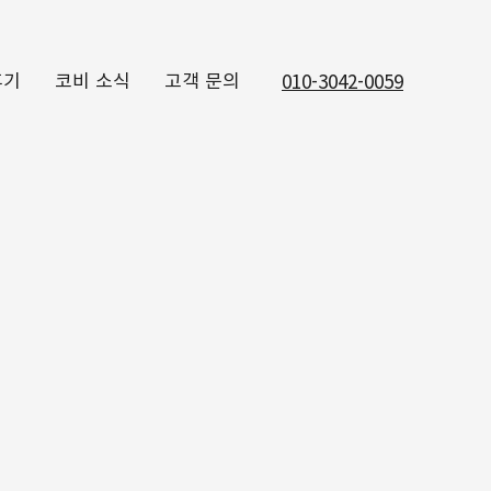
후기
코비 소식
고객 문의
010-3042-0059