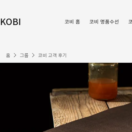
KOBI
코비 홈
코비 명품수선
홈
그룹
코비 고객 후기