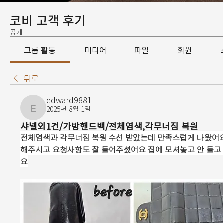
코비 고객 후기
공개
그룹 활동
미디어
파일
회원
뒤로
edward9881
2025년 8월 1일
edward9881
샤넬외1건/가방핸드백/전체염색,각무너짐 복원
전체염색과 각무너짐 복원 수선 받았는데 만족스럽게 나왔어
해주시고 요청사항도 잘 들어주셨어요 집에 모셔놓고 안 들
요