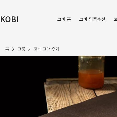
KOBI
코비 홈
코비 명품수선
홈
그룹
코비 고객 후기