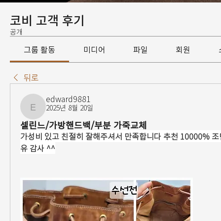
코비 고객 후기
공개
그룹 활동
미디어
파일
회원
뒤로
edward9881
2025년 8월 20일
edward9881
셀린느/가방핸드백/부분 가죽교체
가성비 있고 친절히 잘해주셔서 만족합니다 추천 10000% 
유 감사 ^^