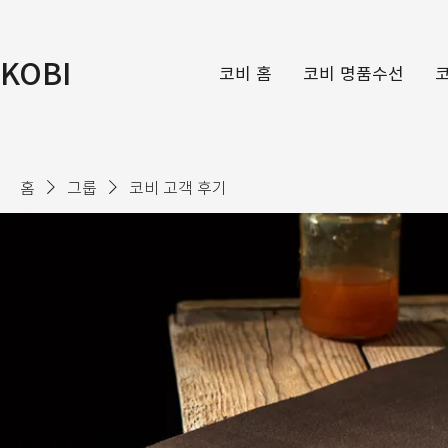
KOBI
코비 홈
코비 명품수선
홈
그룹
코비 고객 후기