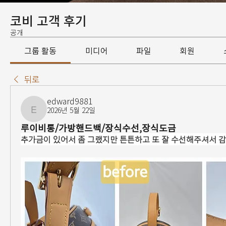
코비 고객 후기
공개
그룹 활동
미디어
파일
회원
뒤로
edward9881
2026년 5월 22일
edward9881
루이비통/가방핸드백/장식수선,장식도금
추가금이 있어서 좀 그랬지만 튼튼하고 또 잘 수선해주셔서 