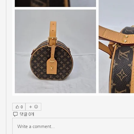
0
댓글 0개
Write a comment...