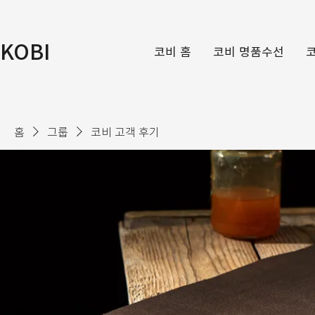
KOBI
코비 홈
코비 명품수선
홈
그룹
코비 고객 후기