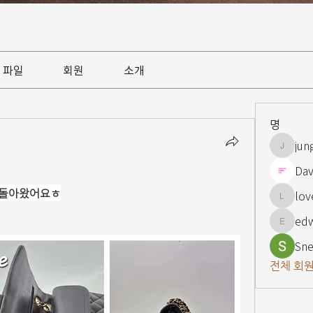
파일
회원
소개
명
jun
jungsnn
Dav
 돌아왔어요ㅎ
lov
lovelypi
ed
edward
Sne
전체 회원