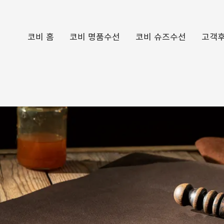
코비 홈
코비 명품수선
코비 슈즈수선
고객