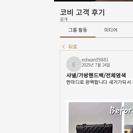
코비 고객 후기
공개
그룹 활동
미디어
뒤로
edward9881
2025년 7월 24일
edward9881
샤넬/가방핸드백/전체염색
한마디로 완벽합니다 새거가되서