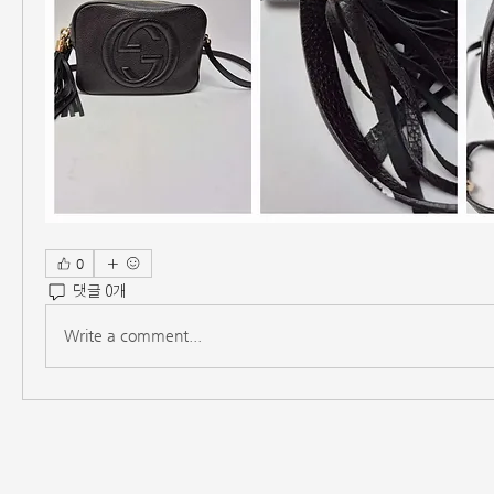
0
댓글 0개
Write a comment...