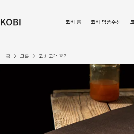
KOBI
코비 홈
코비 명품수선
홈
그룹
코비 고객 후기