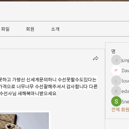
파일
회원
소개
명
jun
jungsnn
Dav
못하고 가방산 신세계문의하니 수선못할수도있다는 
lov
lovelypi
가격으로 너무너무 수선잘해주셔서 감사합니다 다른
ed
 수선사님 새해복마니받으세요
edward
Sne
전체 회원