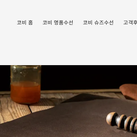
코비 홈
코비 명품수선
코비 슈즈수선
고객