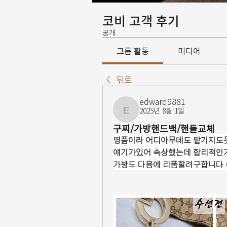
코비 고객 후기
공개
그룹 활동
미디어
뒤로
edward9881
2025년 8월 1일
edward9881
구찌/가방핸드백/핸들교체
명품이라 어디아무데도 맡기지도
얘기가있어 속상했는데 합리적인
가방도 다음에 리폼할려구합니다