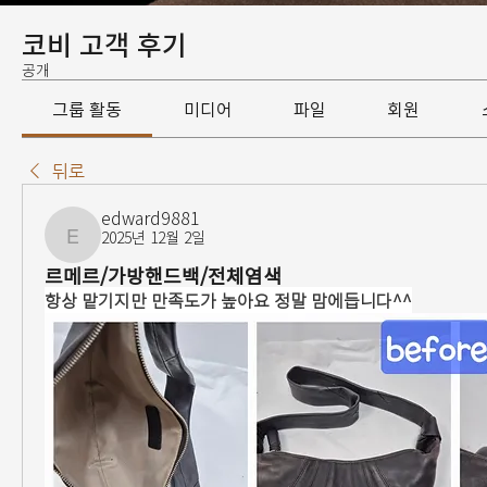
코비 고객 후기
공개
그룹 활동
미디어
파일
회원
뒤로
edward9881
2025년 12월 2일
edward9881
르메르/가방핸드백/전체염색
항상 맡기지만 만족도가 높아요 정말 맘에듭니다^^