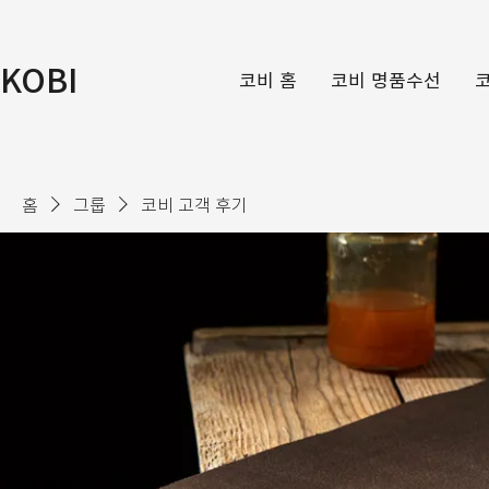
KOBI
코비 홈
코비 명품수선
홈
그룹
코비 고객 후기