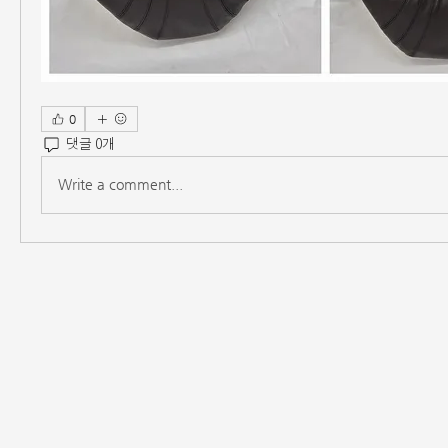
0
댓글 0개
Write a comment...