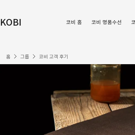
KOBI
코비 홈
코비 명품수선
홈
그룹
코비 고객 후기