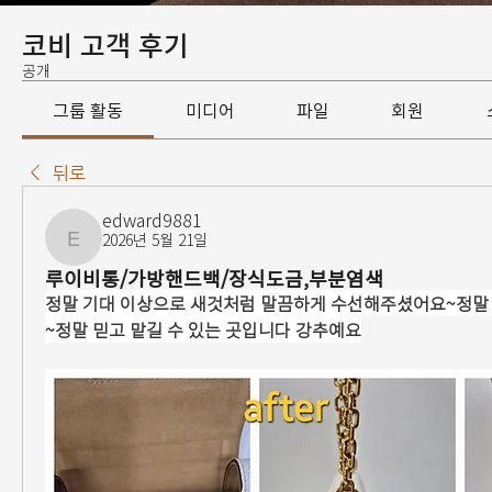
코비 고객 후기
공개
그룹 활동
미디어
파일
회원
뒤로
edward9881
2026년 5월 21일
edward9881
루이비통/가방핸드백/장식도금,부분염색
정말 기대 이상으로 새것처럼 말끔하게 수선해주셨어요~정말
~정말 믿고 맡길 수 있는 곳입니다 강추예요