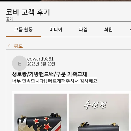
코비 고객 후기
공개
그룹 활동
미디어
파일
회원
뒤로
edward9881
2025년 8월 29일
edward9881
생로랑/가방핸드백/부분 가죽교체
너무 만족합니다!! 빠르게해주셔서 감사해요