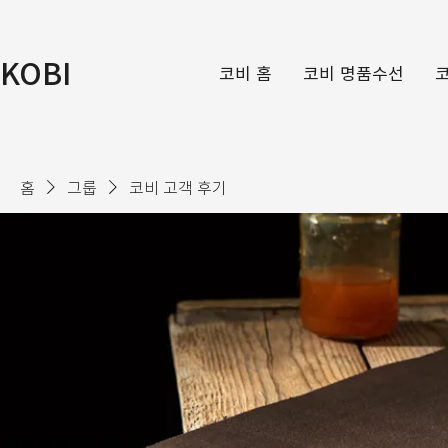
KOBI
코비 홈
코비 명품수선
홈
그룹
코비 고객 후기