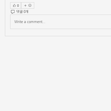
0
댓글 0개
Write a comment...