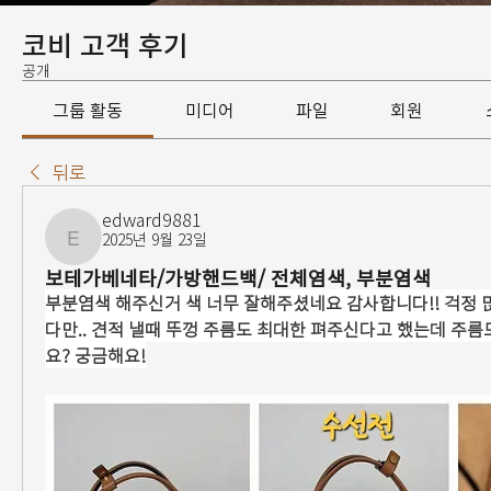
코비 고객 후기
공개
그룹 활동
미디어
파일
회원
뒤로
edward9881
2025년 9월 23일
edward9881
보테가베네타/가방핸드백/ 전체염색, 부분염색
부분염색 해주신거 색 너무 잘해주셨네요 감사합니다!! 걱정 
다만.. 견적 낼때 뚜껑 주름도 최대한 펴주신다고 했는데 주
요? 궁금해요!