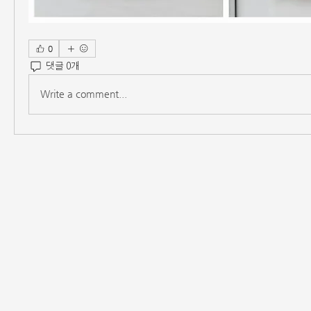
0
댓글 0개
Write a comment...