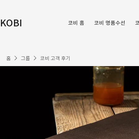
KOBI
코비 홈
코비 명품수선
홈
그룹
코비 고객 후기