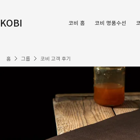
KOBI
코비 홈
코비 명품수선
홈
그룹
코비 고객 후기