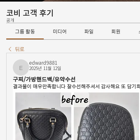
코비 고객 후기
공개
그룹 활동
미디어
파일
회원
뒤로
edward9881
2025년 11월 12일
edward9881
구찌/가방핸드백/유약수선
결과물이 매우만족합니다 잘수선해주셔서 감사해요 또 담기