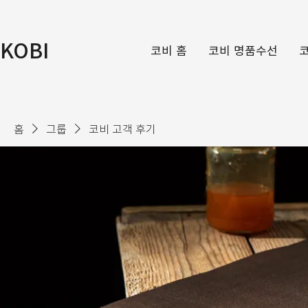
KOBI
코비 홈
코비 명품수선
홈
그룹
코비 고객 후기