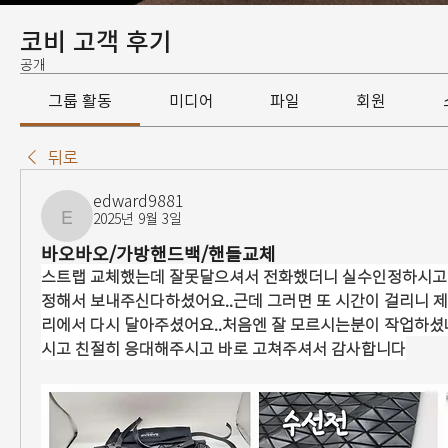
코비 고객 후기
공개
그룹 활동
미디어
파일
회원
뒤로
edward9881
2025년 9월 3일
edward9881
바오바오/가방핸드백/핸들교체
스트랩 교체했는데 잘못달으셔서 전화했더니 실수인정하시고 
정해서 보내주신다하셨어요..근데 그러면 또 시간이 걸리니 
리에서 다시 달아주셨어요..처음엔 잘 모르시는분이 작업하셨
시고 친절히 응대해주시고 바로 고쳐주셔서 감사합니다