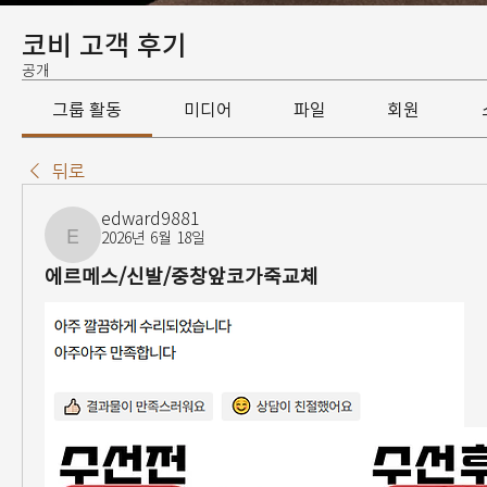
코비 고객 후기
공개
그룹 활동
미디어
파일
회원
뒤로
edward9881
2026년 6월 18일
edward9881
에르메스/신발/중창앞코가죽교체