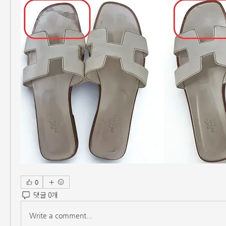
0
댓글 0개
Write a comment...