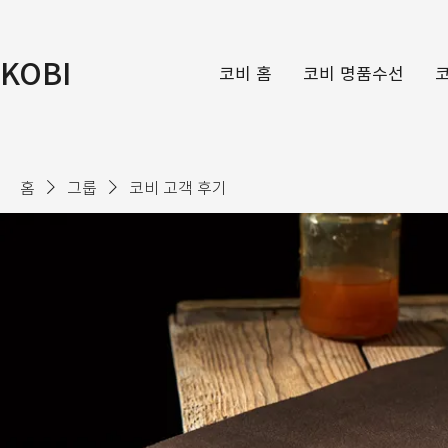
KOBI
코비 홈
코비 명품수선
홈
그룹
코비 고객 후기