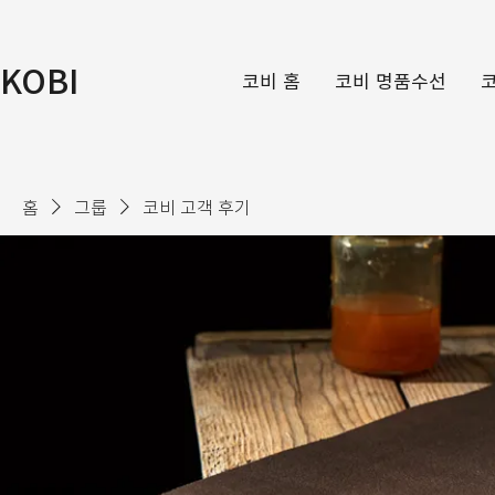
KOBI
코비 홈
코비 명품수선
홈
그룹
코비 고객 후기