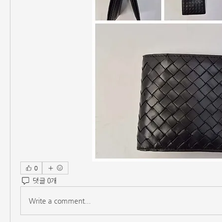
0
댓글 0개
Write a comment...