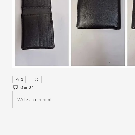
0
댓글 0개
Write a comment...