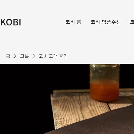
KOBI
코비 홈
코비 명품수선
홈
그룹
코비 고객 후기