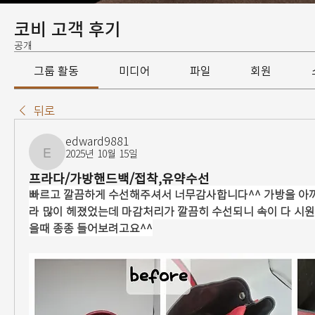
코비 고객 후기
공개
그룹 활동
미디어
파일
회원
뒤로
edward9881
2025년 10월 15일
edward9881
프라다/가방핸드백/접착,유약수선
빠르고 깔끔하게 수선해주셔서 너무감사합니다^^ 가방을 아
라 많이 헤졌었는데 마감처리가 깔끔히 수선되니 속이 다 시
을때 종종 들어보려고요^^