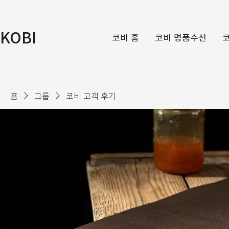
KOBI
코비 홈
코비 명품수선
홈
그룹
코비 고객 후기