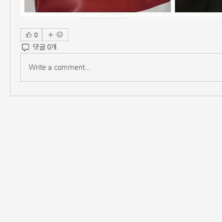
0
댓글 0개
Write a comment...