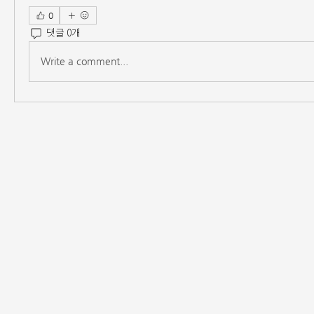
0
댓글 0개
Write a comment...