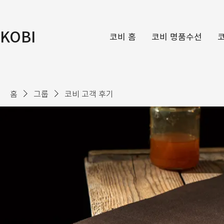
KOBI
코비 홈
코비 명품수선
홈
그룹
코비 고객 후기