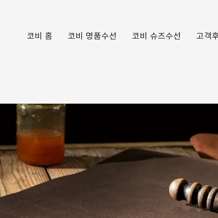
코비 홈
코비 명품수선
코비 슈즈수선
고객