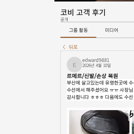
코비 고객 후기
공개
그룹 활동
미디어
뒤로
edward9881
2026년 4월 10일
edward9881
르메르/신발/손상 복원
부산에 살고있는데 유명한곳에 수선
수선에서 해주셨어요 ㅠㅠ 사장님 
감사합니다 ㅎㅎㅎ 다음에도 수선 