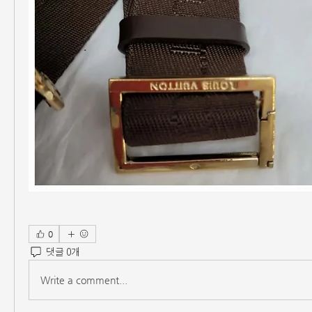
0
댓글 0개
Write a comment...