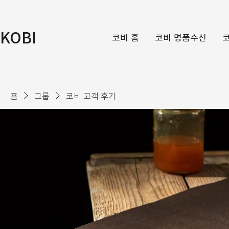
KOBI
코비 홈
코비 명품수선
홈
그룹
코비 고객 후기