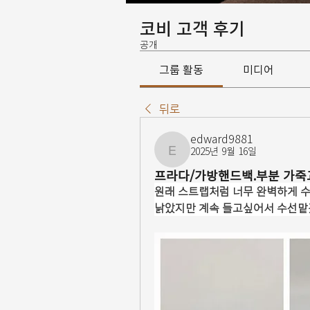
코비 고객 후기
공개
그룹 활동
미디어
뒤로
edward9881
2025년 9월 16일
edward9881
프라다/가방핸드백.부분 가죽
원래 스트랩처럼 너무 완벽하게 수
낡았지만 계속 들고싶어서 수선