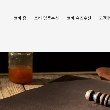
코비 홈
코비 명품수선
코비 슈즈수선
고객