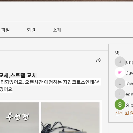
파일
회원
소개
명
jun
jungsnn
Dav
교체,스트랩 교체
리되었어요. 오랜시간 애정하는 지갑크로스인데^^ 
lov
lovelypi
맡겼어요
ed
edward
Sne
전체 회원