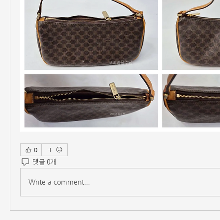
0
댓글 0개
Write a comment...