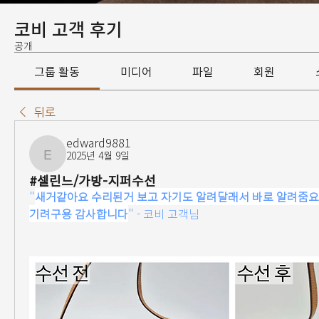
코비 고객 후기
공개
그룹 활동
미디어
파일
회원
뒤로
edward9881
2025년 4월 9일
edward9881
#셀린느/가방-지퍼수선
"
새거같아요 수리된거 보고 자기도 알려달래서 바로 알려줌요 
기려구용 감사합니다
" - 코비 고객님