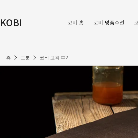
KOBI
코비 홈
코비 명품수선
홈
그룹
코비 고객 후기