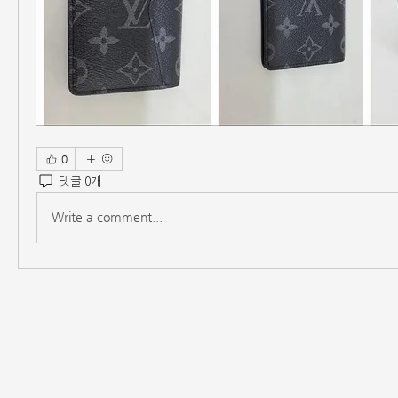
0
댓글 0개
Write a comment...