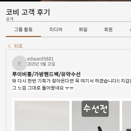
코비 고객 후기
공개
그룹 활동
미디어
파일
회원
뒤로
edward9881
2025년 9월 23일
edward9881
루이비통/가방핸드백/유약수선
와 다시 한번 기회가 찾아온다면 꼭 여기서 하겠습니다!! 지갑을
그 느낌 그대로 돌아왔네요 ㅠㅠ