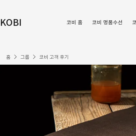
KOBI
코비 홈
코비 명품수선
홈
그룹
코비 고객 후기