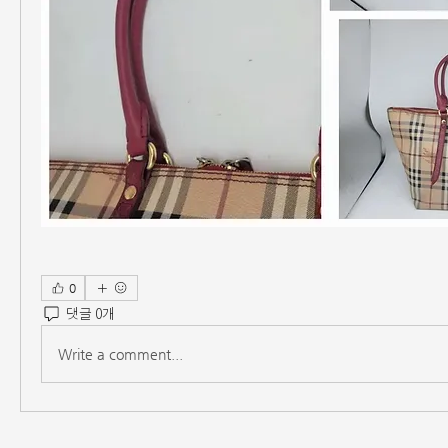
0
댓글 0개
Write a comment...