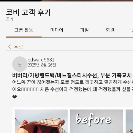
코비 고객 후기
공개
그룹 활동
미디어
파일
회원
뒤로
edward9881
2025년 8월 26일
edward9881
버버리/가방핸드백/바느질스티치수선, 부분 가죽교체
어느쪽 끈이 끊어졌는지 모를 정도로 깨끗하고 깔끔하게 수선
예요👍🏼👍🏼👍🏼 처음 수선이라 걱정했는데 왜 걱정했을까 싶
❤️