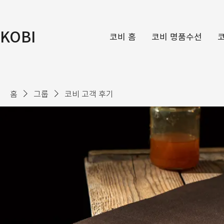
KOBI
코비 홈
코비 명품수선
홈
그룹
코비 고객 후기