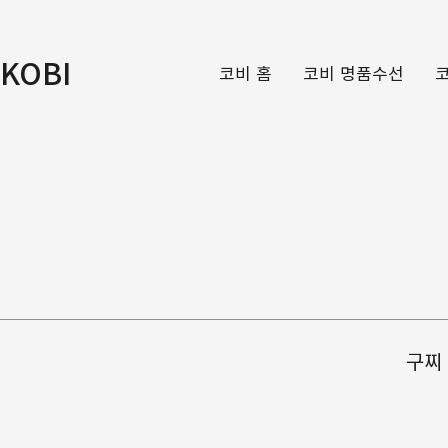
KOBI
코비 홈
코비 명품수선
구찌 