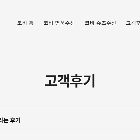
코비 홈
코비 명품수선
코비 슈즈수선
고객
​고객후기
리는 후기