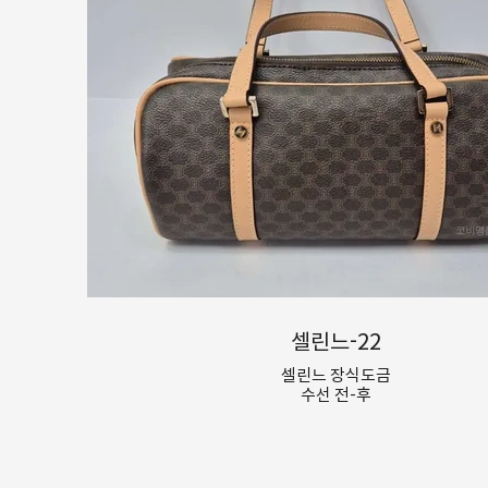
셀린느-22
셀린느 장식도금
수선 전-후