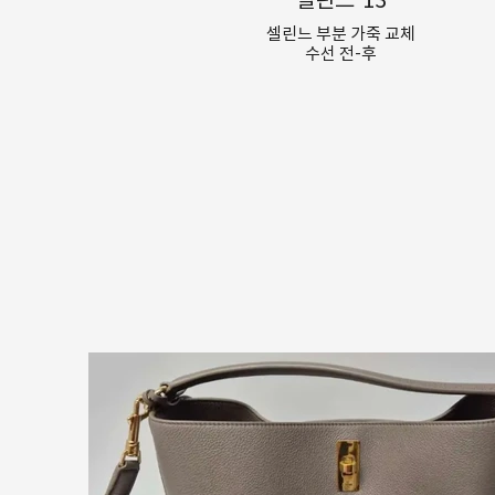
셀린느 부분 가죽 교체
수선 전-후