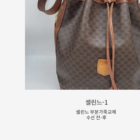
셀린느-1
셀린느 부분가죽교체
수선 전-후