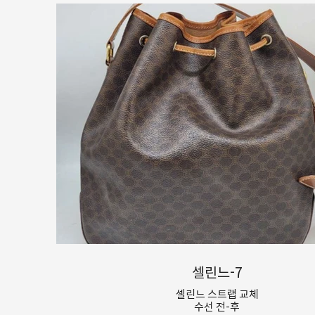
셀린느-7
셀린느 스트랩 교체
수선 전-후