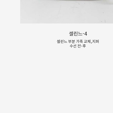
셀린느-4
셀린느 부분 가죽 교체,지퍼
수선 전-후