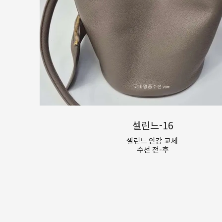
셀린느-16
셀린느 안감 교체
수선 전-후