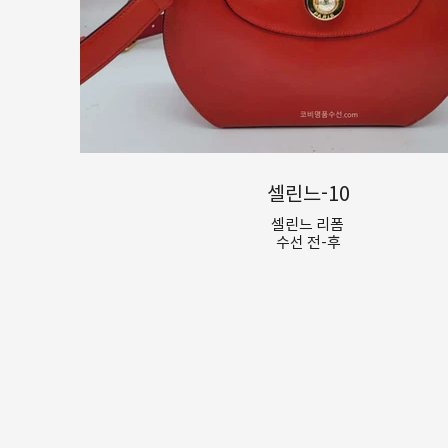
셀린느-10
셀린느 리폼
수선 전-후