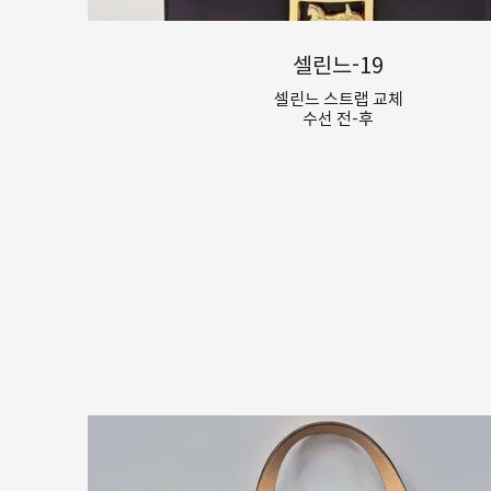
셀린느-19
셀린느 스트랩 교체
수선 전-후