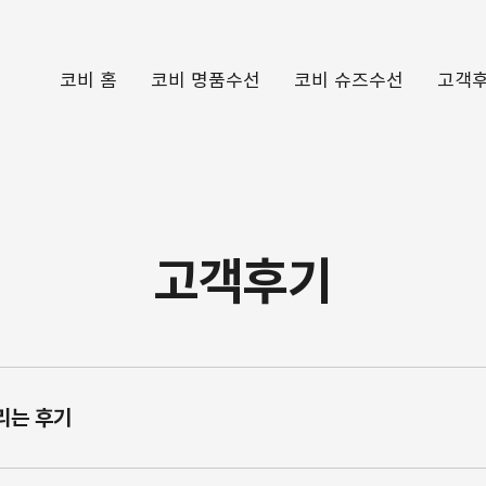
코비 홈
코비 명품수선
코비 슈즈수선
고객
​고객후기
리는 후기