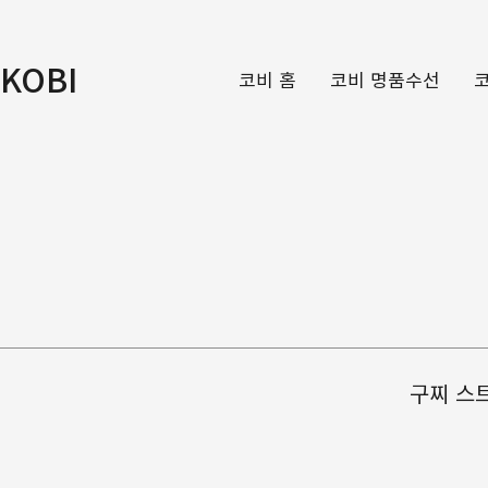
KOBI
코비 홈
코비 명품수선
구찌 스트