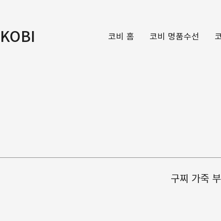
KOBI
코비 홈
코비 명품수선
구찌 가죽 부