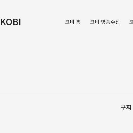
KOBI
코비 홈
코비 명품수선
구찌 