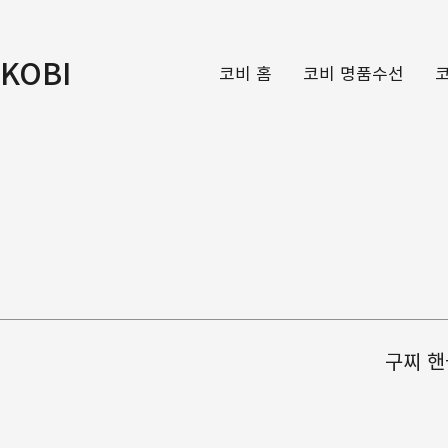
KOBI
코비 홈
코비 명품수선
구찌 핸