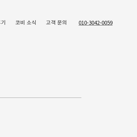
후기
코비 소식
고객 문의
010-3042-0059