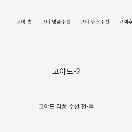
코비 홈
코비 명품수선
코비 슈즈수선
고객
고야드-2
고야드 리폼 수선 전-후